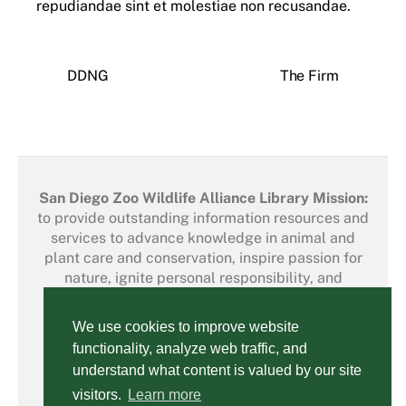
repudiandae sint et molestiae non recusandae.
DDNG
The Firm
San Diego Zoo Wildlife Alliance Library Mission:
to provide outstanding information resources and
services to advance knowledge in animal and
plant care and conservation, inspire passion for
nature, ignite personal responsibility, and
strengthen our organization’s capacity to save
species worldwide.
We use cookies to improve website
functionality, analyze web traffic, and
© 2026 San Diego Zoo Wildlife Alliance. All rights reserved.
understand what content is valued by our site
visitors.
Learn more