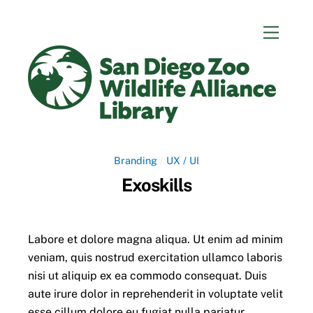
Skip
Menu
to
content
Branding
/
UX / UI
Exoskills
Labore et dolore magna aliqua. Ut enim ad minim
veniam, quis nostrud exercitation ullamco laboris
nisi ut aliquip ex ea commodo consequat. Duis
aute irure dolor in reprehenderit in voluptate velit
esse cillum dolore eu fugiat nulla pariatur.